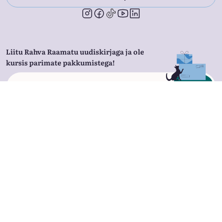
Liitu Rahva Raamatu uudiskirjaga ja ole
kursis parimate pakkumistega!
Liitu
Nõustun
privaatsustingimustega
Rahva Raamatust
Äriklient
Raamatupoed
Hulgiklient
Rahva Raamatu äpp
Lojaalsusprogramm
Kirjastus
Allahindlused
Kontaktid
Tööpakkumised
Partnerid