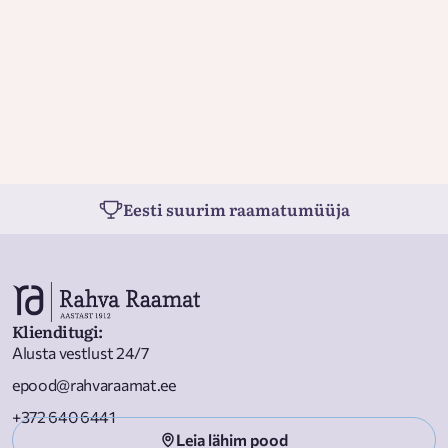
Eesti suurim raamatumüüja
Klienditugi
:
Alusta vestlust 24/7
epood@rahvaraamat.ee
+372 640 6441
Leia lähim pood