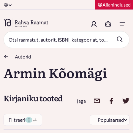
Allahindlused
Autorid
Armin Kõomägi
Kirjaniku tooted
Jaga
Filtreeri
Populaarsed
0