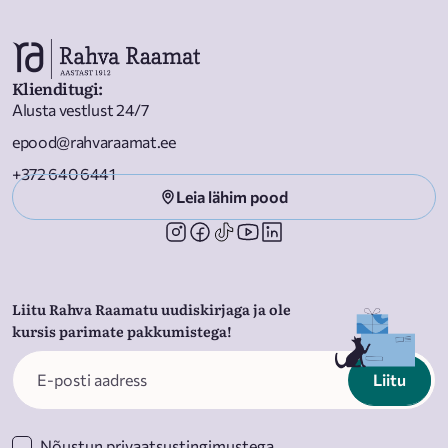
Klienditugi
:
Alusta vestlust 24/7
epood@rahvaraamat.ee
+372 640 6441
Leia lähim pood
Liitu Rahva Raamatu uudiskirjaga ja ole
kursis parimate pakkumistega!
Liitu
Nõustun
privaatsustingimustega