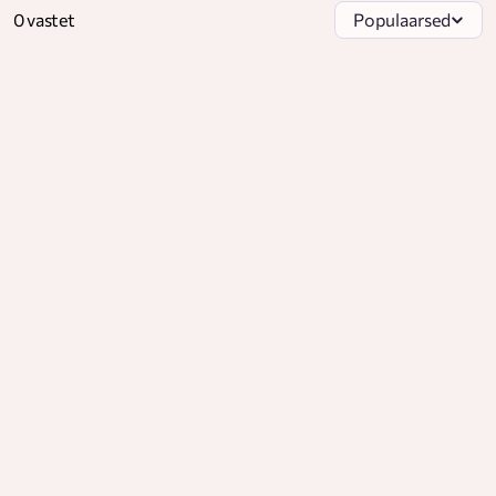
0 vastet
Populaarsed