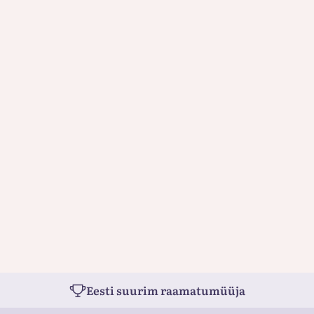
Eesti suurim raamatumüüja