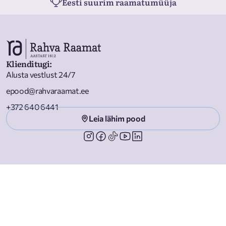
Eesti suurim raamatumüüja
Klienditugi
:
Alusta vestlust 24/7
epood@rahvaraamat.ee
+372 640 6441
Leia lähim pood
Liitu Rahva Raamatu uudiskirjaga ja ole
kursis parimate pakkumistega!
Liitu