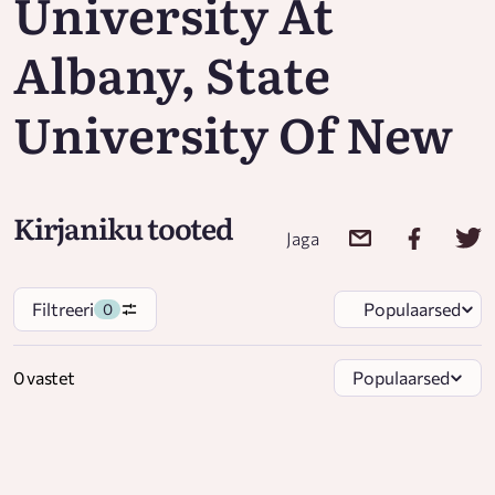
University At
Albany, State
University Of New
Kirjaniku tooted
Jaga
Filtreeri
Populaarsed
0
0 vastet
Populaarsed