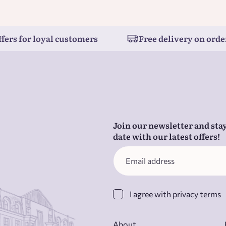
9. Lind 04:43
10. Aastaring 03:32
11. Üks udulugu 03:29
ffers for loyal customers
Free delivery on orde
12. Ise olengi laul 03:35
Join our newsletter and stay
date with our latest offers!
I agree with
privacy terms
About