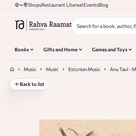
Shops
Restaurant Literaat
Events
Blog
Books
Gifts and Home
Games and Toys
Music
Music
Estonian Music
Anu Taul - 
Back to list