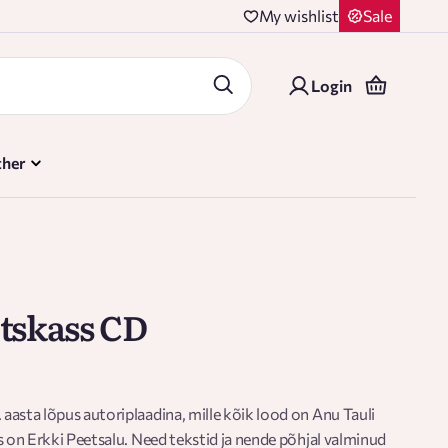
My wishlist
Sale
Login
her
etskass CD
asta lõpus autoriplaadina, mille kõik lood on Anu Tauli
s on Erkki Peetsalu. Need tekstid ja nende põhjal valminud