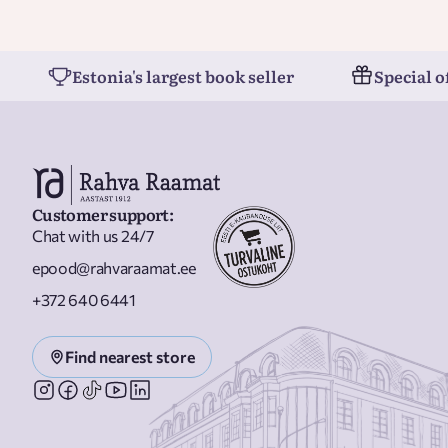
Estonia's largest book seller
Special o
Customer support
:
Chat with us 24/7
epood@rahvaraamat.ee
+372 640 6441
Find nearest store