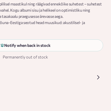
ilisel maastikul ning räägivad ennekõike suhetest – suhetest
vahel. Kogu albumi sisu ja helikeel on optimistliku ning
a tasakaalu praegusesse ärevasse aega.
una-Eestiga seotud head muusikud: akustilisel- ja
asskitarril Henno Kelp, põikiflööti mängib Merike Paberits ja
aaris loos teeb rütmipillidel kaasa ka Tõnis Kirsipu. Lood on
öödeldud Tartus Ö Stuudios Martin Kikase poolt.
Notify when back in stock
Permanently out of stock