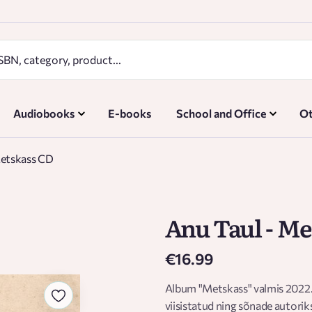
Audiobooks
E-books
School and Office
Ot
Metskass CD
Anu Taul - M
€16.99
Album "Metskass" valmis 2022. a
viisistatud ning sõnade autorik