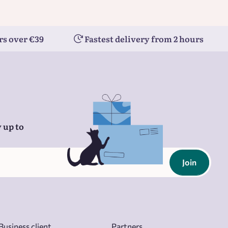
rs over €39
Fastest delivery from 2 hours
 up to
Join
Business client
Partners