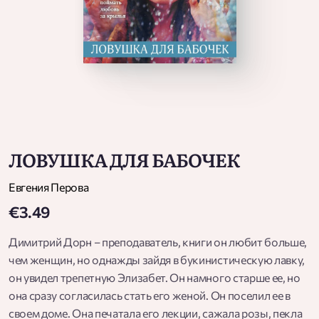
ЛОВУШКА ДЛЯ БАБОЧЕК
Евгения Перова
€3.49
Димитрий Дорн – преподаватель, книги он любит больше,
чем женщин, но однажды зайдя в букинистическую лавку,
он увидел трепетную Элизабет. Он намного старше ее, но
она сразу согласилась стать его женой. Он поселил ее в
своем доме. Она печатала его лекции, сажала розы, пекла