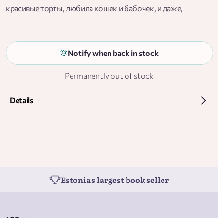
красивые торты, любила кошек и бабочек, и даже,
кажется, его, Димитрия…И все было бы идеально, если бы
однажды в их доме не появился загадочный, смуглый
красавец – любимый ученик Дорна.
Notify when back in stock
Permanently out of stock
Details
Estonia's largest book seller